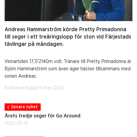
Andreas Hammarström körde Pretty Primadonna
till seger i ett treåringslopp för ston vid Färjestads
tävlingar på måndagen.
Vinnartiden 17,7/2140m volt. Tränare till Pretty Primadonna är
Björn Hammarström som även äger hästen tillsammans med
sonen Andreas.
Publicerad tisdag 31 mars 2020.
Senare nyhet
Årets tredje seger för Go Around
2020-03-31