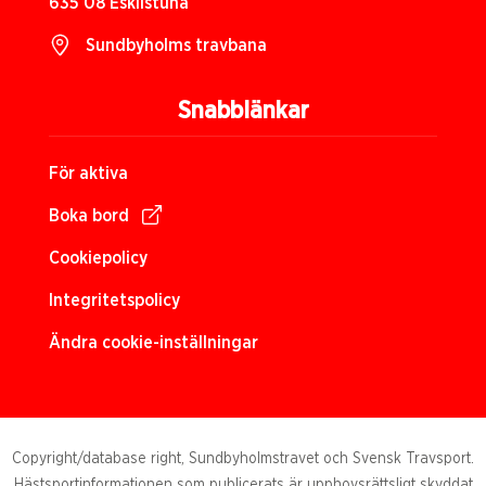
635 08 Eskilstuna
Sundbyholms travbana
Snabblänkar
För aktiva
Boka bord
Cookiepolicy
Integritetspolicy
Ändra cookie-inställningar
Copyright/database right, Sundbyholmstravet och Svensk Travsport.
Hästsportinformationen som publicerats är upphovsrättsligt skyddat