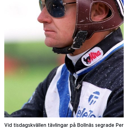
Vid tisdagskvällen tävlingar på Bollnäs segrade Per