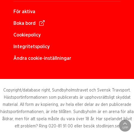
För aktiva
Boka bord
Cookiepolicy
Integritetspolicy
Ändra cookie-inställningar
Copyright/database right, Sundbyholmstravet och Svensk Travsport.
Hästsportinformationen som publicerats är upphovsrättsligt skyddat
material. All form av kopiering, av hela eller delar av den publicerade
hästsportinformationen, är inte tillåten. Sundbyholm är en arena för alla
åldrar, men för att spela måste du vara över 18 år. Har spelandet blivit
ett problem? Ring 020-81 91 00 eller besök stodlinjen.se
UPP