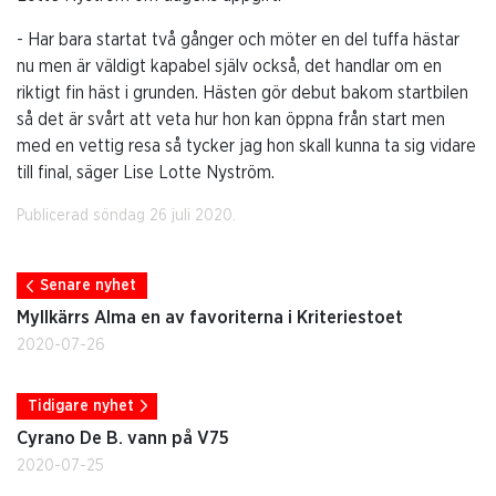
- Har bara startat två gånger och möter en del tuffa hästar
nu men är väldigt kapabel själv också, det handlar om en
riktigt fin häst i grunden. Hästen gör debut bakom startbilen
så det är svårt att veta hur hon kan öppna från start men
med en vettig resa så tycker jag hon skall kunna ta sig vidare
till final, säger Lise Lotte Nyström.
Publicerad söndag 26 juli 2020.
Senare nyhet
Myllkärrs Alma en av favoriterna i Kriteriestoet
2020-07-26
Tidigare nyhet
Cyrano De B. vann på V75
2020-07-25