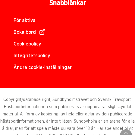
Snabblänkar
För aktiva
Boka bord
Cookiepolicy
Integritetspolicy
Ändra cookie-inställningar
Copyright/database right, Sundbyholmstravet och Svensk Travsport.
Hästsportinformationen som publicerats är upphovsrättsligt skyddat
material. All form av kopiering, av hela eller delar av den publicerade
hästsportinformationen, är inte tillåten. Sundbyholm är en arena för alla
åldrar, men för att spela måste du vara över 18 år. Har spelandet blivit