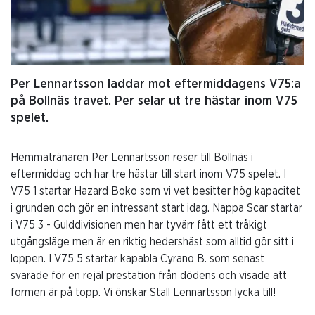
Per Lennartsson laddar mot eftermiddagens V75:a
på Bollnäs travet. Per selar ut tre hästar inom V75
spelet.
Hemmatränaren Per Lennartsson reser till Bollnäs i
eftermiddag och har tre hästar till start inom V75 spelet. I
V75 1 startar Hazard Boko som vi vet besitter hög kapacitet
i grunden och gör en intressant start idag. Nappa Scar startar
i V75 3 - Gulddivisionen men har tyvärr fått ett tråkigt
utgångsläge men är en riktig hedershäst som alltid gör sitt i
loppen. I V75 5 startar kapabla Cyrano B. som senast
svarade för en rejäl prestation från dödens och visade att
formen är på topp. Vi önskar Stall Lennartsson lycka till!