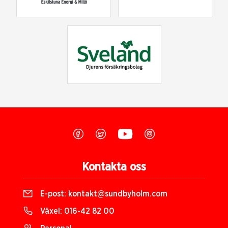
Kontakta oss
E-post:
kontakt@sundbyholm.com
Växel:
016-42 82 00