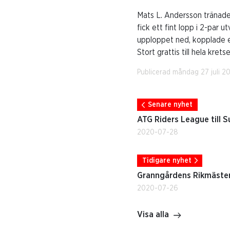
Mats L. Andersson tränade
fick ett fint lopp i 2-par
upploppet ned, kopplade et
Stort grattis till hela kre
Publicerad måndag 27 juli 2
Senare nyhet
ATG Riders League till
2020-07-28
Tidigare nyhet
Granngårdens Rikmäster
2020-07-26
Visa alla