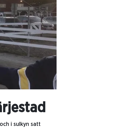
rjestad
ch i sulkyn satt