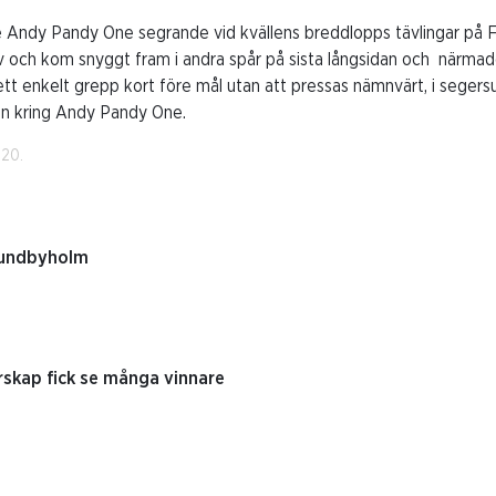
 Andy Pandy One segrande vid kvällens breddlopps tävlingar på 
 utv och kom snyggt fram i andra spår på sista långsidan och närma
t enkelt grepp kort före mål utan att pressas nämnvärt, i segersul
tsen kring Andy Pandy One.
020.
 Sundbyholm
skap fick se många vinnare