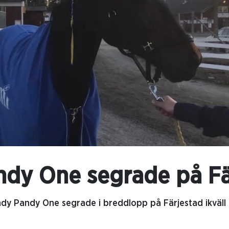
dy One segrade på Fä
dy Pandy One segrade i breddlopp på Färjestad ikväll o