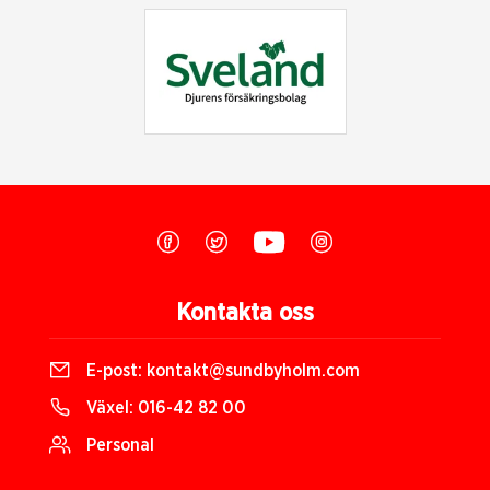
Kontakta oss
E-post:
kontakt@sundbyholm.com
Växel:
016-42 82 00
Personal