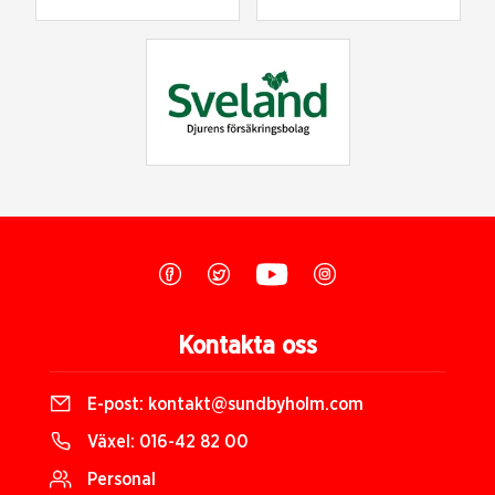
Kontakta oss
E-post:
kontakt@sundbyholm.com
Växel:
016-42 82 00
Personal