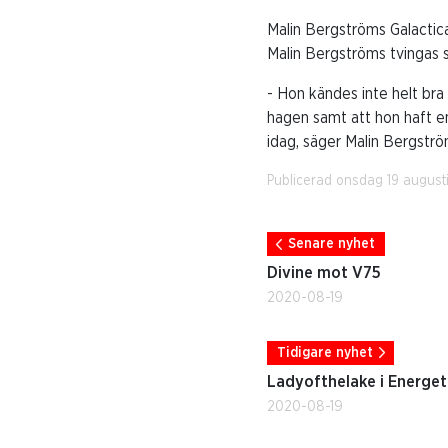
Malin Bergströms Galactica 
Malin Bergströms tvingas 
- Hon kändes inte helt bra 
hagen samt att hon haft en 
idag, säger Malin Bergstr
Publicerad onsdag 19 august
Senare nyhet
Divine mot V75
2020-08-19
Tidigare nyhet
Ladyofthelake i Energet
2020-08-19