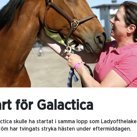
rt för Galactica
tica skulle ha startat i samma lopp som Ladyofthelake 
röm har tvingats stryka hästen under eftermiddagen.