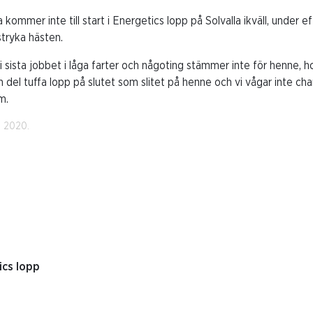
kommer inte till start i Energetics lopp på Solvalla ikväll, under 
stryka hästen.
i sista jobbet i låga farter och någoting stämmer inte för henne, hon 
del tuffa lopp på slutet som slitet på henne och vi vågar inte chan
öm.
i 2020.
ics lopp