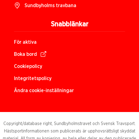
Sundbyholms travbana
Snabblänkar
För aktiva
Boka bord
Cookiepolicy
Integritetspolicy
Ändra cookie-inställningar
Copyright/database right, Sundbyholmstravet och Svensk Travsport.
Hästsportinformationen som publicerats är upphovsrättsligt skyddat
material. All form av kopiering, av hela eller delar av den publicerade