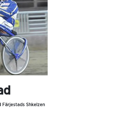
ad
d Färjestads Shkelzen