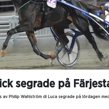
rick segrade på Färjest
as av Philip Wahlström di Luca segrade på lördagen me