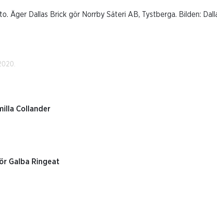
. Äger Dallas Brick gör Norrby Säteri AB, Tystberga. Bilden: Dallas 
2020.
illa Collander
ör Galba Ringeat