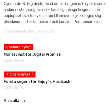
Cyrano de B. tog direkt hand om ledningen och ryckte sedan
undan i sista sväng och skaffade sig många längder in på
upploppet och försvann ifrån till en överlägsen seger, såg
bländande ut för sin tränare och körsven Per Lennartsson.
Publicerad måndag 6 april 2020.
Senare nyhet
Montévinst för Digital Promise
2020-04-06
Tidigare nyhet
Första segern för Enjoy´s Hardcash
2020-04-01
Visa alla