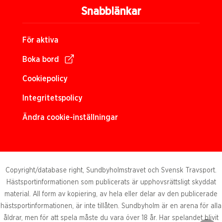
Snabblänkar
För aktiva
Boka bord
Cookiepolicy
Integritetspolicy
Ändra cookie-inställningar
Copyright/database right, Sundbyholmstravet och Svensk Travsport.
Hästsportinformationen som publicerats är upphovsrättsligt skyddat
material. All form av kopiering, av hela eller delar av den publicerade
hästsportinformationen, är inte tillåten. Sundbyholm är en arena för alla
åldrar, men för att spela måste du vara över 18 år. Har spelandet blivit