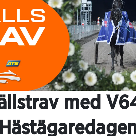
ällstrav med V64
Hästägaredage