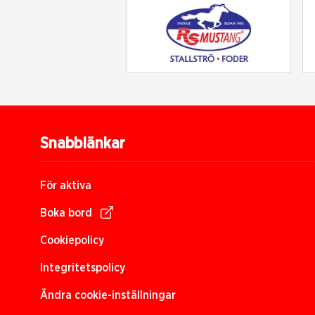
Snabblänkar
För aktiva
Boka bord
Cookiepolicy
Integritetspolicy
Ändra cookie-inställningar