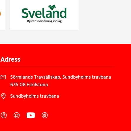
Adress
Sörmlands Travsällskap, Sundbyholms travbana
635 08 Eskilstuna
Sundbyholms travbana