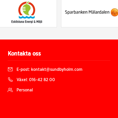
Kontakta oss
E-post:
kontakt@sundbyholm.com
Växel:
016-42 82 00
Personal