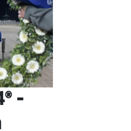
® -
n