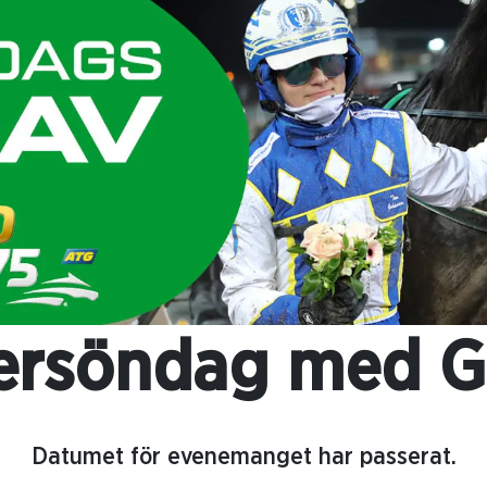
ersöndag med G
Datumet för evenemanget har passerat.