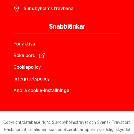
Sundbyholms travbana
Snabblänkar
För aktiva
Boka bord
Cookiepolicy
Integritetspolicy
Ändra cookie-inställningar
Copyright/database right, Sundbyholmstravet och Svensk Travsport.
Hästsportinformationen som publicerats är upphovsrättsligt skyddat