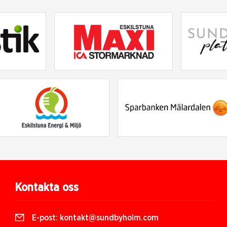
Kontakta oss
E-post:
kontakt@sundbyholm.com