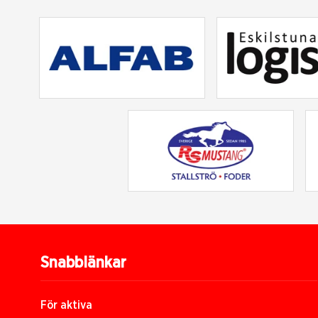
Snabblänkar
För aktiva