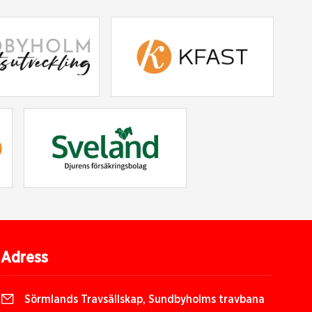
Adress
Sörmlands Travsällskap, Sundbyholms travbana