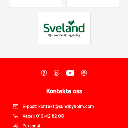
Kontakta oss
E-post:
kontakt@sundbyholm.com
Växel:
016-42 82 00
Personal