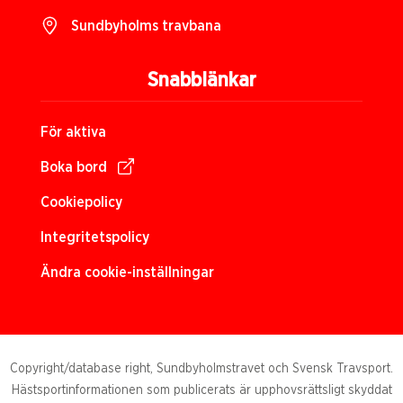
Sundbyholms travbana
Snabblänkar
För aktiva
Boka bord
Cookiepolicy
Integritetspolicy
Ändra cookie-inställningar
Copyright/database right, Sundbyholmstravet och Svensk Travsport.
Hästsportinformationen som publicerats är upphovsrättsligt skyddat