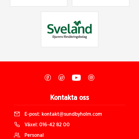
Kontakta oss
E-post:
kontakt@sundbyholm.com
Växel:
016-42 82 00
Personal