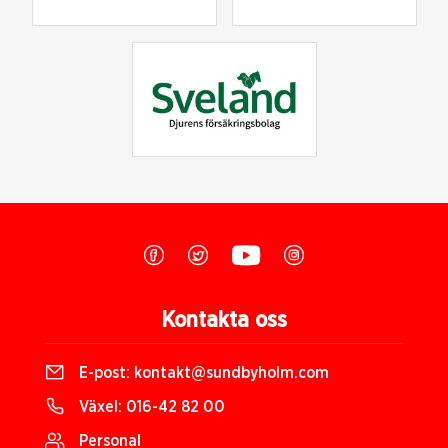
Kontakta oss
E-post:
kontakt@sundbyholm.com
Växel:
016-42 82 00
Personal