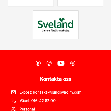
Kontakta oss
E-post:
kontakt@sundbyholm.com
Växel:
016-42 82 00
Personal