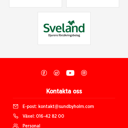
Kontakta oss
E-post:
kontakt@sundbyholm.com
Växel:
016-42 82 00
Personal